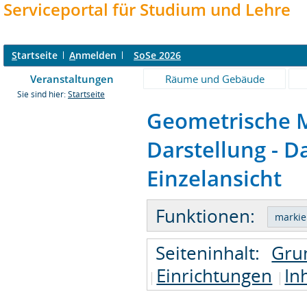
Serviceportal für Studium und Lehre
S
tartseite
A
nmelden
SoSe 2026
Veranstaltungen
Räume und Gebäude
Sie sind hier:
Startseite
Geometrische M
Darstellung - D
Einzelansicht
Funktionen:
Seiteninhalt:
Gru
Einrichtungen
In