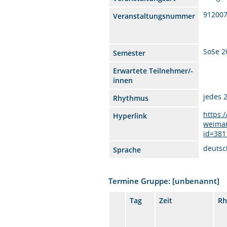
912007
Veranstaltungsnummer
SoSe 2
Semester
Erwartete Teilnehmer/-
innen
jedes 
Rhythmus
https:
Hyperlink
weimar
id=381
deutsc
Sprache
Termine Gruppe: [unbenannt]
Tag
Zeit
Rh