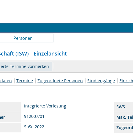
Personen
chaft (ISW) - Einzelansicht
daten
Termine
Zugeordnete Personen
Studiengänge
Einric
Integrierte Vorlesung
SWS
912007/01
mer
Max. Te
SoSe 2022
Zugeor