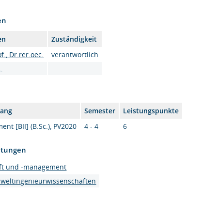
en
en
Zuständigkeit
f., Dr.rer.oec.
verantwortlich
.
gang
Semester
Leistungspunkte
nt [BII] (B.Sc.), PV2020
4 - 4
6
htungen
haft und -management
mweltingenieurwissenschaften