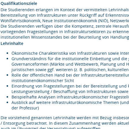
Qualifikationsziele
Die Studierenden erlangen im Kontext der vermittelten Lehrinhalte
Bereitstellung von Infrastrukturen unter Rückgriff auf Erkenntnis
Wohlfahrtsökonomik, Neue Institutionenökonomik (NIÖ), Netzwerk
Die Studierenden verfügen über die Kompetenz, zentrale Herausf
vorliegenden Fragestellungen in Infrastruktursektoren zu erken
institutionellen Wissensstandes bei der Beurteilung von Handlung
Lehrinhalte
Ökonomische Charakteristika von Infrastrukturen sowie Int
Grundverständnis für die institutionelle Einbettung und die
Governanceformen (Märkte und Wettbewerb, Planung und Hi
juristischen sowie ggf. weiteren (z. B. politischen, kulturell
Rolle der öffentlichen Hand bei der Infrastrukturbereitstel
institutionenökonomischer Sicht
Einordnung von Fragestellungen bei der Bereitstellung und 
Leistungserstellung / Beschaffung von Infrastrukturen sowie
Beispielhafte Analysen infrastrukturökonomischer Fragestel
Ausblick auf weitere infrastrukturökonomische Themen (u
der Professur)
Die vorstehend genannten Lehrinhalte werden mit Bezug insbesond
/ Entsorgung betrachtet. In diesem Zusammenhang werden aktuelle
auch im Übungsteil der Veranstaltung) aufgegriffen.