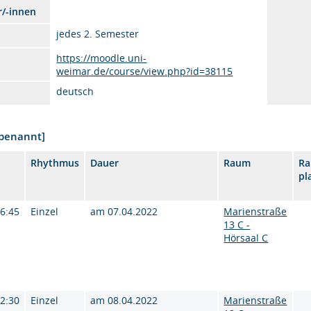
r/-innen
jedes 2. Semester
https://moodle.uni-
weimar.de/course/view.php?id=38115
deutsch
nbenannt]
Rhythmus
Dauer
Raum
R
pl
16:45
Einzel
am 07.04.2022
Marienstraße
13 C -
Hörsaal C
12:30
Einzel
am 08.04.2022
Marienstraße