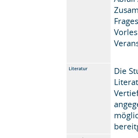
Zusam
Frages
Vorles
Verans
Die St
Literatur
Litera
Vertie
angege
mögli
bereit