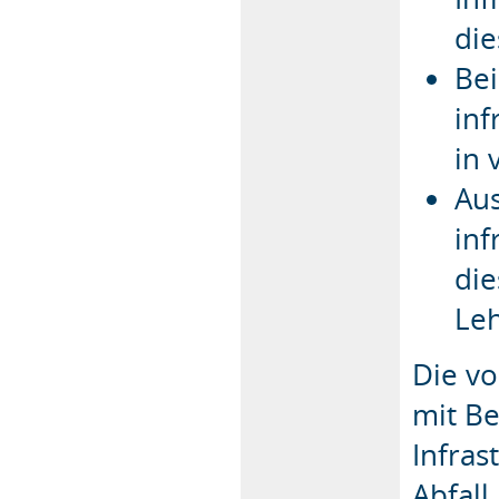
die
Bei
inf
in 
Aus
in
di
Leh
Die v
mit B
Infras
Abfall