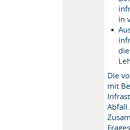
inf
in 
Aus
in
di
Leh
Die v
mit B
Infras
Abfall
Zusam
Frages