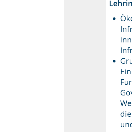
Lehri
Ök
Inf
inn
Inf
Gru
Ein
Fun
Go
Wet
die
und