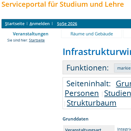
Serviceportal für Studium und Lehre
S
tartseite
A
nmelden
SoSe 2026
Veranstaltungen
Räume und Gebäude
Sie sind hier:
Startseite
Infrastrukturwir
Funktionen:
Seiteninhalt:
Gru
Personen
Studie
Strukturbaum
Grunddaten
Integr
Veranstaltungsart