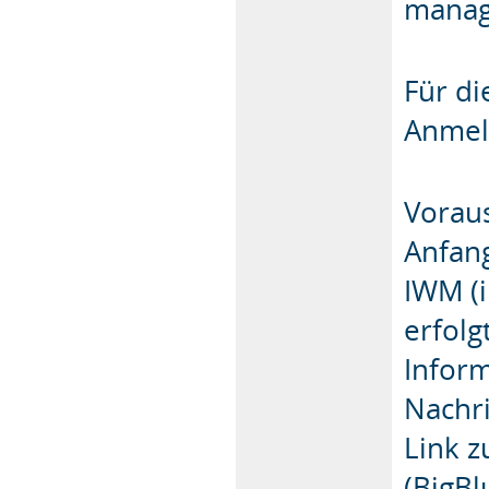
manag
Für di
Anmel
Voraus
Anfang
IWM (i
erfolg
Inform
Nachr
Link z
(BigB