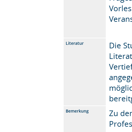
Vorles
Verans
Die St
Literatur
Litera
Vertie
angege
mögli
bereit
Zu de
Bemerkung
Profes