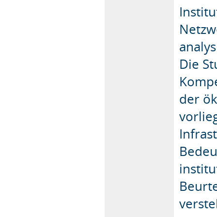
Instit
Netzw
analys
Die S
Kompe
der ök
vorlie
Infras
Bedeu
instit
Beurte
verste