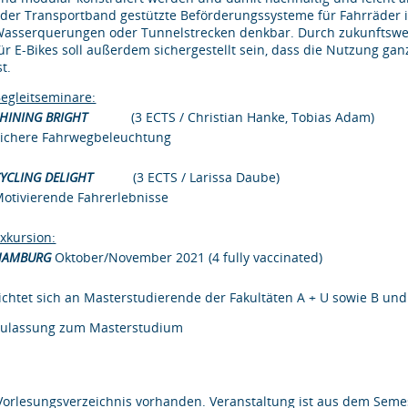
der Transportband gestützte Beförderungssysteme für Fahrräder i
asserquerungen oder Tunnelstrecken denkbar. Durch zukunftsweis
ür E-Bikes soll außerdem sichergestellt sein, dass die Nutzung ga
st.
egleitseminare:
SHINING BRIGHT
(3 ECTS / Christian Hanke, Tobias Adam)
Sichere Fahrwegbeleuchtung
CYCLING DELIGHT
(3 ECTS / Larissa Daube)
otivierende Fahrerlebnisse
xkursion:
HAMBURG
Oktober/November 2021 (4 fully vaccinated)
ichtet sich an Masterstudierende der Fakultäten A + U sowie B und
Zulassung zum Masterstudium
Vorlesungsverzeichnis vorhanden. Veranstaltung ist aus dem Semes