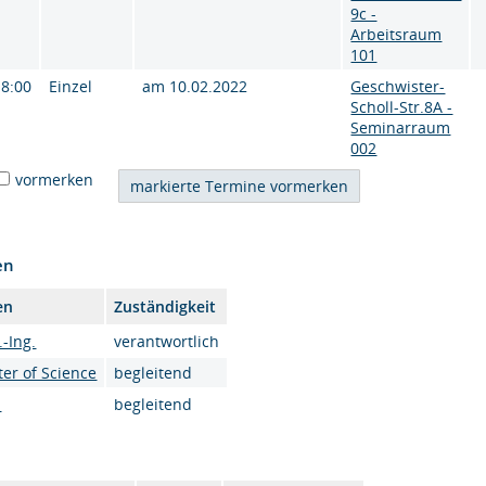
9c -
Arbeitsraum
101
18:00
Einzel
am 10.02.2022
Geschwister-
Scholl-Str.8A -
Seminarraum
002
vormerken
en
en
Zuständigkeit
.-Ing.
verantwortlich
ter of Science
begleitend
.
begleitend