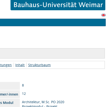
htungen
Inhalt
Strukturbaum
8
12
hmer/-innen
Architektur, M.Sc. PO 2020
es Modul
Projektmodul - Projekt