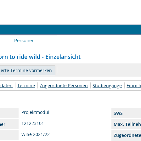
Personen
rn to ride wild - Einzelansicht
daten
Termine
Zugeordnete Personen
Studiengänge
Einric
Projektmodul
SWS
121223101
mer
Max. Teilne
WiSe 2021/22
Zugeordnet