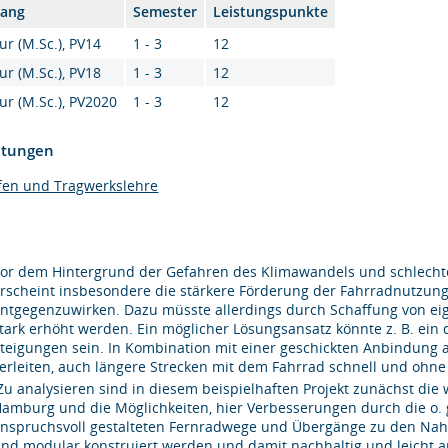
gang
Semester
Leistungspunkte
ur (M.Sc.), PV14
1 - 3
12
ur (M.Sc.), PV18
1 - 3
12
ur (M.Sc.), PV2020
1 - 3
12
htungen
fen und Tragwerkslehre
or dem Hintergrund der Gefahren des Klimawandels und schlechter
rscheint insbesondere die stärkere Förderung der Fahrradnutzung 
ntgegenzuwirken. Dazu müsste allerdings durch Schaffung von eig
tark erhöht werden. Ein möglicher Lösungsansatz könnte z. B. ein
teigungen sein. In Kombination mit einer geschickten Anbindung 
erleiten, auch längere Strecken mit dem Fahrrad schnell und oh
u analysieren sind in diesem beispielhaften Projekt zunächst d
amburg und die Möglichkeiten, hier Verbesserungen durch die o. 
nspruchsvoll gestalteten Fernradwege und Übergänge zu den Nahv
nd modular konstruiert werden und damit nachhaltig und leicht an