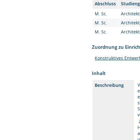
Abschluss
Studien
M. Sc.
Architekt
M. Sc.
Architekt
M. Sc.
Architekt
Zuordnung zu Einric
Konstruktives Entwer
Inhalt
V
Beschreibung
e
e
s
S
v
Z
H
a
u