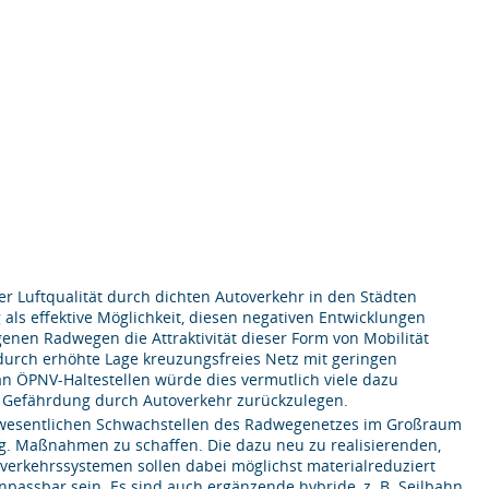
 Luftqualität durch dichten Autoverkehr in den Städten
als effektive Möglichkeit, diesen negativen Entwicklungen
enen Radwegen die Attraktivität dieser Form von Mobilität
 durch erhöhte Lage kreuzungsfreies Netz mit geringen
an ÖPNV-Haltestellen würde dies vermutlich viele dazu
ne Gefährdung durch Autoverkehr zurückzulegen.
ie wesentlichen Schwachstellen des Radwegenetzes im Großraum
g. Maßnahmen zu schaffen. Die dazu neu zu realisierenden,
erkehrssystemen sollen dabei möglichst materialreduziert
passbar sein. Es sind auch ergänzende hybride, z. B. Seilbahn