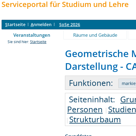
Serviceportal für Studium und Lehre
S
tartseite
A
nmelden
SoSe 2026
Veranstaltungen
Räume und Gebäude
Sie sind hier:
Startseite
Geometrische M
Darstellung - C
Funktionen:
Seiteninhalt:
Gru
Personen
Studie
Strukturbaum
Grunddaten