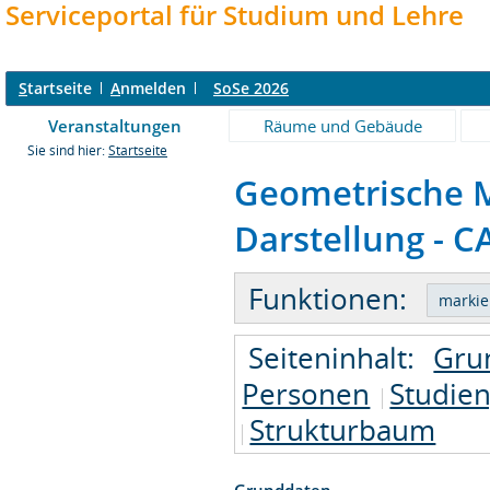
Serviceportal für Studium und Lehre
S
tartseite
A
nmelden
SoSe 2026
Veranstaltungen
Räume und Gebäude
Sie sind hier:
Startseite
Geometrische M
Darstellung - C
Funktionen:
Seiteninhalt:
Gru
Personen
Studie
Strukturbaum
Grunddaten