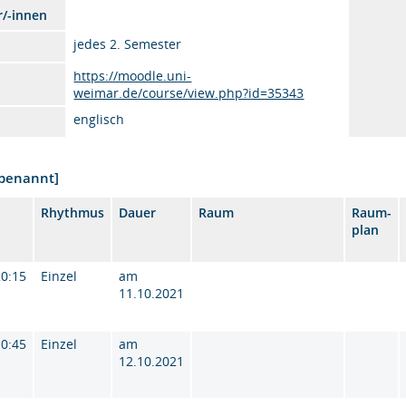
r/-innen
jedes 2. Semester
https://moodle.uni-
weimar.de/course/view.php?id=35343
englisch
nbenannt]
Rhythmus
Dauer
Raum
Raum-
plan
20:15
Einzel
am
11.10.2021
10:45
Einzel
am
12.10.2021