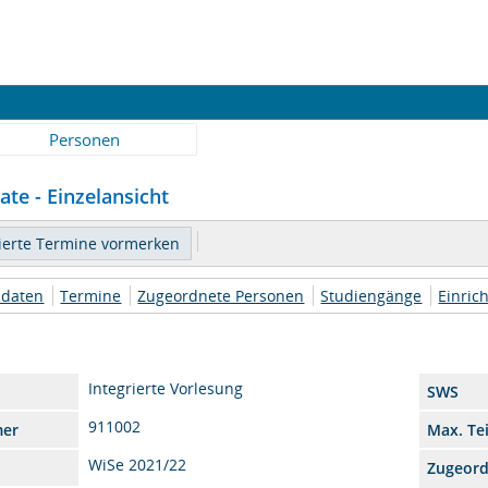
Personen
ate - Einzelansicht
daten
Termine
Zugeordnete Personen
Studiengänge
Einric
Integrierte Vorlesung
SWS
911002
mer
Max. Te
WiSe 2021/22
Zugeor