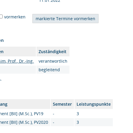
11.01.2022
vormerken
en
en
Zuständigkeit
m, Prof., Dr.-Ing.
verantwortlich
begleitend
.
gang
Semester
Leistungspunkte
nt [BII] (M.Sc.), PV19
-
3
nt [BII] (M.Sc.), PV2020
-
3