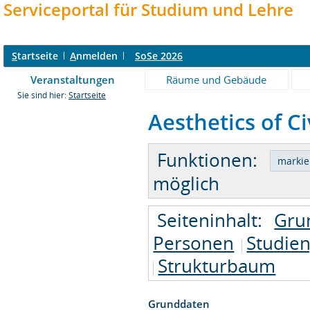
Serviceportal für Studium und Lehre
S
tartseite
A
nmelden
SoSe 2026
Veranstaltungen
Räume und Gebäude
Sie sind hier:
Startseite
Aesthetics of Ci
Funktionen:
möglich
Seiteninhalt:
Gru
Personen
Studie
Strukturbaum
Grunddaten