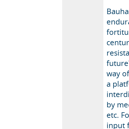
Bauhau
endur
fortit
centur
resist
future
way of
a plat
interd
by med
etc. F
input 