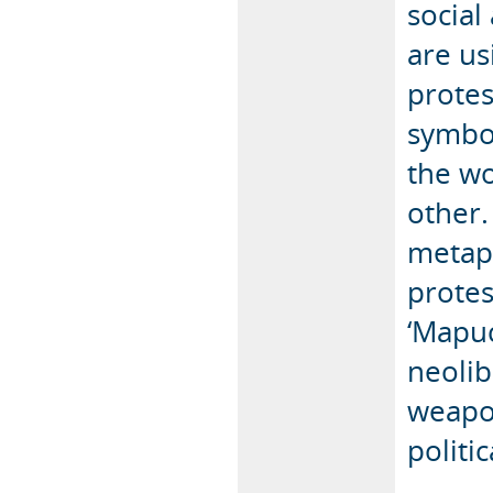
social
are us
protes
symbol
the w
other.
metap
protes
‘Mapuc
neolib
weapon
politic