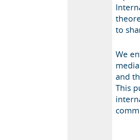
Intern
theore
to sha
We env
media 
and t
This p
intern
commu