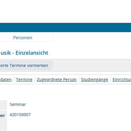
Personen
usik - Einzelansicht
daten
Termine
Zugeordnete Person
Studiengänge
Einricht
Seminar
420150007
mer