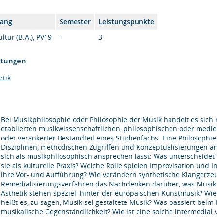
gang
Semester
Leistungspunkte
tur (B.A.), PV19
-
3
htungen
etik
Bei Musikphilosophie oder Philosophie der Musik handelt es sich
etablierten musikwissenschaftlichen, philosophischen oder medient
oder verankerter Bestandteil eines Studienfachs. Eine Philosophi
Disziplinen, methodischen Zugriffen und Konzeptualisierungen a
sich als musikphilosophisch ansprechen lässt: Was unterscheide
sie als kulturelle Praxis? Welche Rolle spielen Improvisation und 
ihre Vor- und Aufführung? Wie verändern synthetische Klangerze
Remedialisierungsverfahren das Nachdenken darüber, was Musik 
Ästhetik stehen speziell hinter der europäischen Kunstmusik? W
heißt es, zu sagen, Musik sei gestaltete Musik? Was passiert beim
musikalische Gegenständlichkeit? Wie ist eine solche intermedia