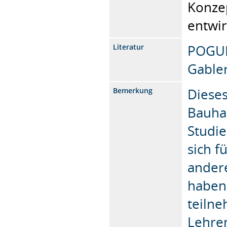
Konze
entwir
POGUN
Literatur
Gabler
Dieses
Bemerkung
Bauha
Studie
sich f
andere
haben,
teiln
Lehre