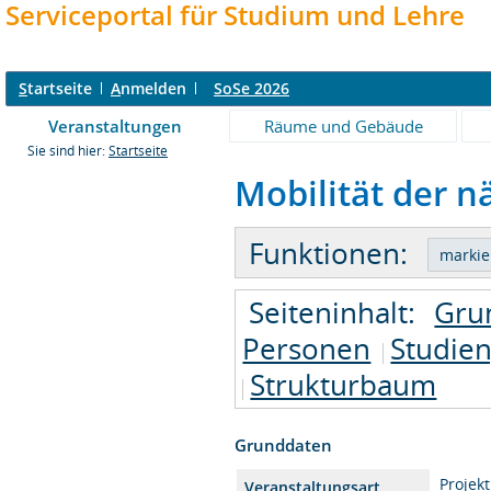
Serviceportal für Studium und Lehre
S
tartseite
A
nmelden
SoSe 2026
Veranstaltungen
Räume und Gebäude
Sie sind hier:
Startseite
Mobilität der n
Funktionen:
Seiteninhalt:
Gru
Personen
Studie
Strukturbaum
Grunddaten
Projekt
Veranstaltungsart