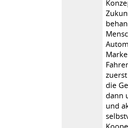
Konze
Zukunf
behand
Mensc
Automo
Marke
Fahren
zuerst
die Ge
dann 
und ak
selbst
Koope