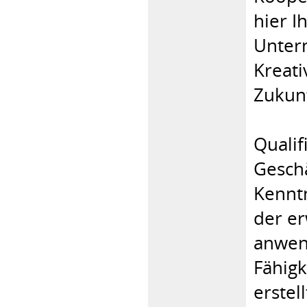
hier I
Unter
Kreati
Zukunf
Qualif
Geschä
Kennt
der er
anwend
Fähigk
erstel