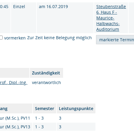
10:45
Einzel
am 16.07.2019
Steubenstraße
6, Haus F -
Maurice-
Halbwachs-
Auditorium
Zur Zeit keine Belegung möglich
vormerken
Zuständigkeit
of., Dipl.-Ing.
verantwortlich
gang
Semester
Leistungspunkte
ur (M.Sc.), PV11
1 - 3
3
ur (M.Sc.), PV13
1 - 3
3