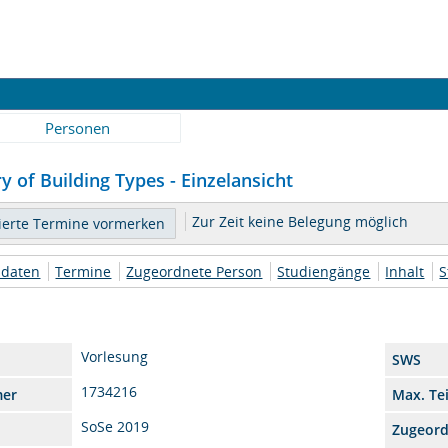
Personen
y of Building Types - Einzelansicht
Zur Zeit keine Belegung möglich
daten
Termine
Zugeordnete Person
Studiengänge
Inhalt
S
Vorlesung
SWS
1734216
mer
Max. Te
SoSe 2019
Zugeor