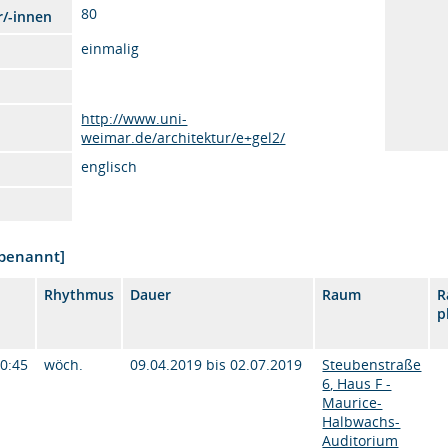
80
r/-innen
einmalig
http://www.uni-
weimar.de/architektur/e+gel2/
englisch
nbenannt]
Rhythmus
Dauer
Raum
R
p
10:45
wöch.
09.04.2019 bis 02.07.2019
Steubenstraße
6, Haus F -
Maurice-
Halbwachs-
Auditorium