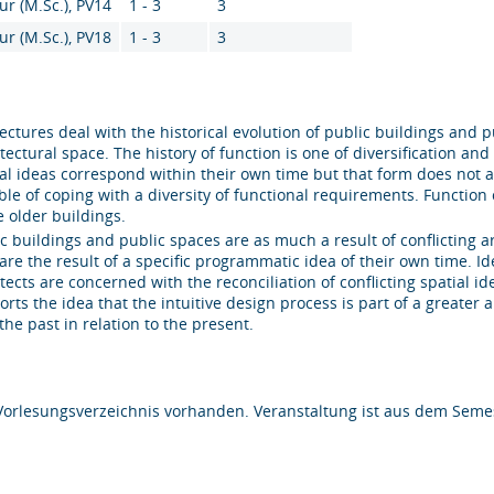
ur (M.Sc.), PV14
1 - 3
3
ur (M.Sc.), PV18
1 - 3
3
ectures deal with the historical evolution of public buildings and
tectural space. The history of function is one of diversification a
al ideas correspond within their own time but that form does not al
le of coping with a diversity of functional requirements. Function 
e older buildings.
c buildings and public spaces are as much a result of conflicting a
are the result of a specific programmatic idea of their own time. I
tects are concerned with the reconciliation of conflicting spatial 
rts the idea that the intuitive design process is part of a greater 
the past in relation to the present.
Vorlesungsverzeichnis vorhanden. Veranstaltung ist aus dem Semes