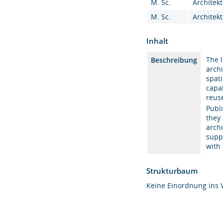
M. Sc.
Architekt
M. Sc.
Architekt
Inhalt
The l
Beschreibung
archi
spati
capab
reus
Publi
they 
archi
suppo
with 
Strukturbaum
Keine Einordnung ins 