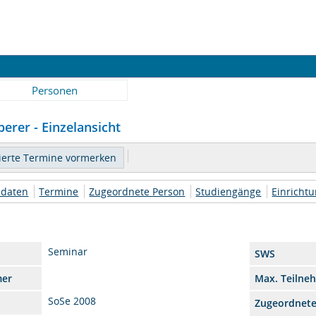
Personen
berer - Einzelansicht
daten
Termine
Zugeordnete Person
Studiengänge
Einricht
Seminar
SWS
mer
Max. Teilne
SoSe 2008
Zugeordnet