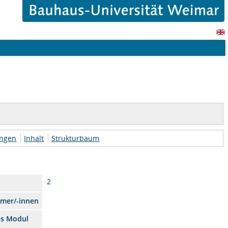
ungen
Inhalt
Strukturbaum
2
hmer/-innen
es Modul