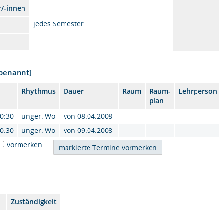
r/-innen
jedes Semester
nbenannt]
Rhythmus
Dauer
Raum
Raum-
Lehrperson
plan
20:30
unger. Wo
von 08.04.2008
20:30
unger. Wo
von 09.04.2008
vormerken
Zuständigkeit
l.