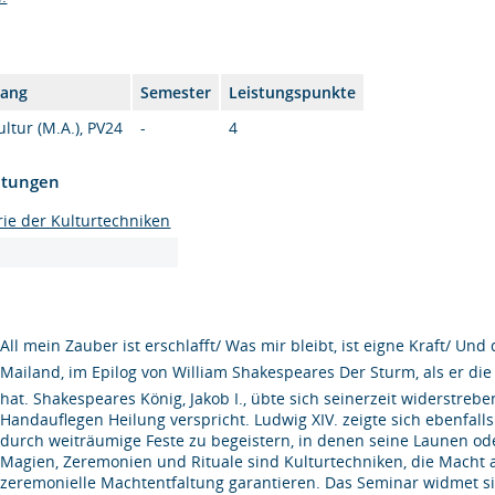
gang
Semester
Leistungspunkte
ltur (M.A.), PV24
-
4
htungen
ie der Kulturtechniken
All mein Zauber ist erschlafft/ Was mir bleibt, ist eigne Kraft/ Un
Mailand, im Epilog von William Shakespeares Der Sturm, als er di
hat. Shakespeares König, Jakob I., übte sich seinerzeit widerstreb
Handauflegen Heilung verspricht. Ludwig XIV. zeigte sich ebenfalls
durch weiträumige Feste zu begeistern, in denen seine Launen o
Magien, Zeremonien und Rituale sind Kulturtechniken, die Macht
zeremonielle Machtentfaltung garantieren. Das Seminar widmet si