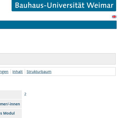
ungen
Inhalt
Strukturbaum
2
hmer/-innen
es Modul