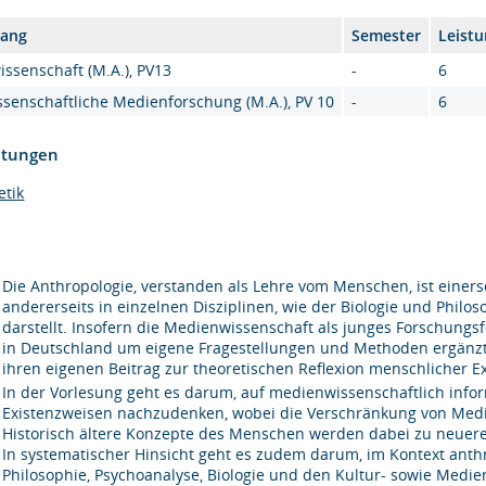
gang
Semester
Leist
ssenschaft (M.A.), PV13
-
6
ssenschaftliche Medienforschung (M.A.), PV 10
-
6
htungen
etik
Die Anthropologie, verstanden als Lehre vom Menschen, ist einersei
andererseits in einzelnen Disziplinen, wie der Biologie und Philo
darstellt. Insofern die Medienwissenschaft als junges Forschungsf
in Deutschland um eigene Fragestellungen und Methoden ergänzt ha
ihren eigenen Beitrag zur theoretischen Reflexion menschlicher Ex
In der Vorlesung geht es darum, auf medienwissenschaftlich inf
Existenzweisen nachzudenken, wobei die Verschränkung von Med
Historisch ältere Konzepte des Menschen werden dabei zu neueren,
In systematischer Hinsicht geht es zudem darum, im Kontext ant
Philosophie, Psychoanalyse, Biologie und den Kultur- sowie Medi