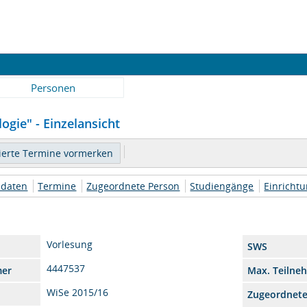
Personen
ogie" - Einzelansicht
daten
Termine
Zugeordnete Person
Studiengänge
Einricht
Vorlesung
SWS
4447537
mer
Max. Teilne
WiSe 2015/16
Zugeordnet