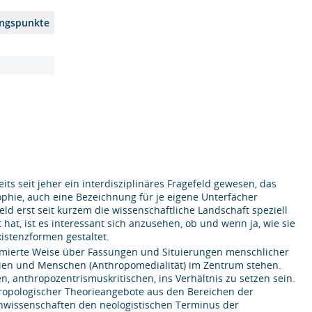
ungspunkte
ts seit jeher ein interdisziplinäres Fragefeld gewesen, das
sophie, auch eine Bezeichnung für je eigene Unterfächer
eld erst seit kurzem die wissenschaftliche Landschaft speziell
t, ist es interessant sich anzusehen, ob und wenn ja, wie sie
istenzformen gestaltet.
ormierte Weise über Fassungen und Situierungen menschlicher
ien und Menschen (Anthropomedialität) im Zentrum stehen.
 anthropozentrismuskritischen, ins Verhältnis zu setzen sein.
hropologischer Theorieangebote aus den Bereichen der
enwissenschaften den neologistischen Terminus der