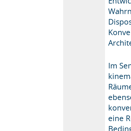
Entwi
Wahrn
Dispos
Konve
Archit
Im Se
kinem
Räume
ebenso
konver
eine R
Bedin