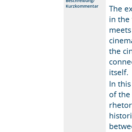
Beschreibung/
Kurzkommentar
The ex
in the
meets 
cinem
the c
connec
itself.
In thi
of the
rhetor
histor
betwee