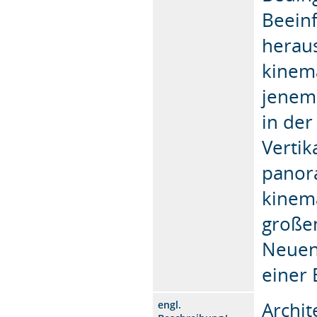
Beeinf
herau
kinema
jenem 
in der
Vertik
panor
kinema
große
Neuen
einer
Archit
engl.