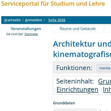
Serviceportal für Studium und Lehre
S
tartseite
A
nmelden
SoSe 2026
Veranstaltungen
Räume und Gebäude
Sie sind hier:
Startseite
Architektur und
kinematografis
Funktionen:
Seiteninhalt:
Gru
Einrichtungen
In
Grunddaten