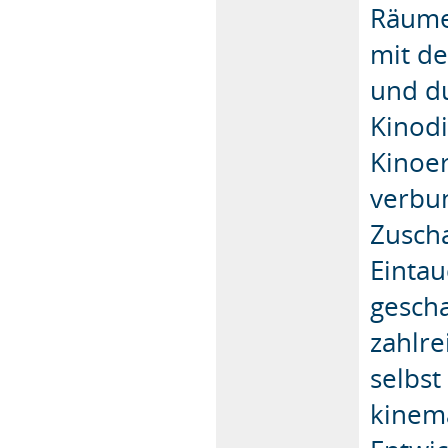
Räume 
mit de
und d
Kinodi
Kinoer
verbun
Zuscha
Einta
gescha
zahlre
selbst
kinema