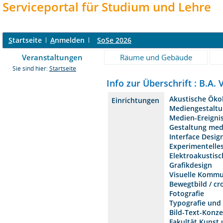
Serviceportal für Studium und Lehre
S
tartseite
A
nmelden
SoSe 2026
Veranstaltungen
Räume und Gebäude
Sie sind hier:
Startseite
Info zur Überschrift : B.A
Akustische Öko
Einrichtungen
Mediengestalt
Medien-Ereigni
Gestaltung me
Interface Desig
Experimentelle
Elektroakustis
Grafikdesign
Visuelle Kommu
Bewegtbild / cr
Fotografie
Typografie und 
Bild-Text-Konz
Fakultät Kunst