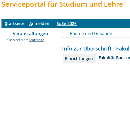
Serviceportal für Studium und Lehre
S
tartseite
A
nmelden
SoSe 2026
Veranstaltungen
Räume und Gebäude
Sie sind hier:
Startseite
Info zur Überschrift : Fak
Fakultät Bau- 
Einrichtungen