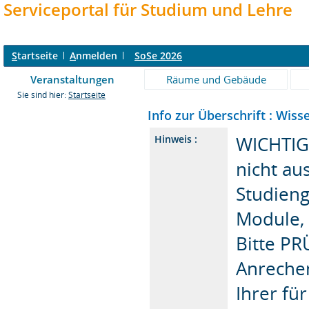
Serviceportal für Studium und Lehre
S
tartseite
A
nmelden
SoSe 2026
Veranstaltungen
Räume und Gebäude
Sie sind hier:
Startseite
Info zur Überschrift : Wis
WICHTIGE
Hinweis :
nicht au
Studieng
Module, 
Bitte PR
Anreche
Ihrer für