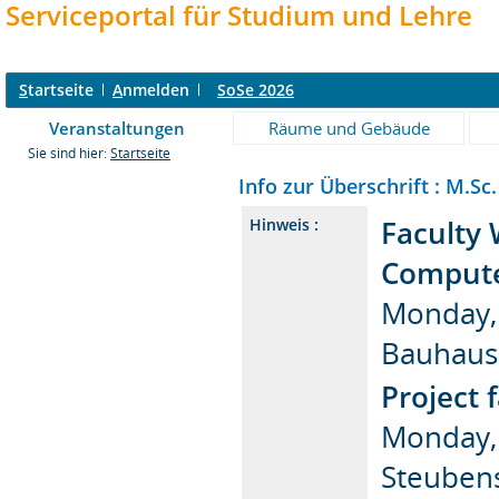
Serviceportal für Studium und Lehre
S
tartseite
A
nmelden
SoSe 2026
Veranstaltungen
Räume und Gebäude
Sie sind hier:
Startseite
Info zur Überschrift : M.Sc
Faculty 
Hinweis :
Computer
Monday, 
Bauhaus
Project f
Monday, 
Steuben