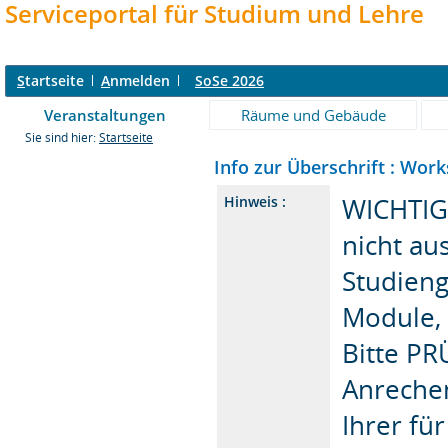
Serviceportal für Studium und Lehre
S
tartseite
A
nmelden
SoSe 2026
Veranstaltungen
Räume und Gebäude
Sie sind hier:
Startseite
Info zur Überschrift : Wor
WICHTIGE
Hinweis :
nicht au
Studieng
Module, 
Bitte PR
Anreche
Ihrer für