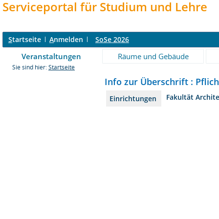
Serviceportal für Studium und Lehre
S
tartseite
A
nmelden
SoSe 2026
Veranstaltungen
Räume und Gebäude
Sie sind hier:
Startseite
Info zur Überschrift : Pfli
Fakultät Archit
Einrichtungen