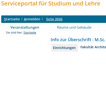
Serviceportal für Studium und Lehre
S
tartseite
A
nmelden
SoSe 2026
Veranstaltungen
Räume und Gebäude
Sie sind hier:
Startseite
Info zur Überschrift : M.Sc
Fakultät Archit
Einrichtungen