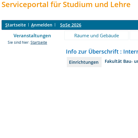
Serviceportal für Studium und Lehre
S
tartseite
A
nmelden
SoSe 2026
Veranstaltungen
Räume und Gebäude
Sie sind hier:
Startseite
Info zur Überschrift : Int
Fakultät Bau- 
Einrichtungen