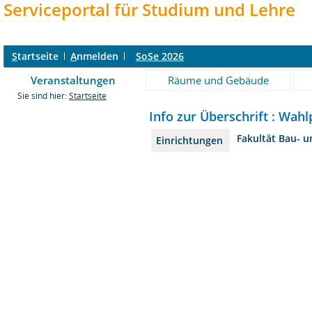
Serviceportal für Studium und Lehre
S
tartseite
A
nmelden
SoSe 2026
Veranstaltungen
Räume und Gebäude
Sie sind hier:
Startseite
Info zur Überschrift : Wah
Fakultät Bau- 
Einrichtungen