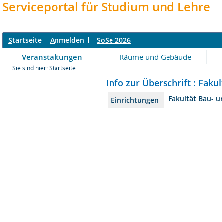
Serviceportal für Studium und Lehre
S
tartseite
A
nmelden
SoSe 2026
Veranstaltungen
Räume und Gebäude
Sie sind hier:
Startseite
Info zur Überschrift : Fak
Fakultät Bau- 
Einrichtungen