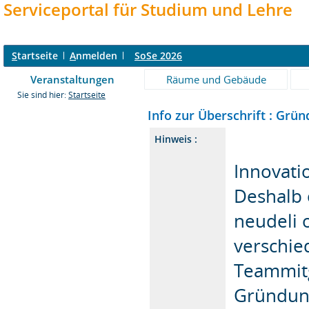
Serviceportal für Studium und Lehre
S
tartseite
A
nmelden
SoSe 2026
Veranstaltungen
Räume und Gebäude
Sie sind hier:
Startseite
Info zur Überschrift : Grü
Hinweis :
Innovati
Deshalb 
neudeli 
verschie
Teammitg
Gründung