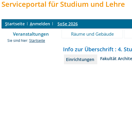
Serviceportal für Studium und Lehre
S
tartseite
A
nmelden
SoSe 2026
Veranstaltungen
Räume und Gebäude
Sie sind hier:
Startseite
Info zur Überschrift : 4. St
Fakultät Archit
Einrichtungen