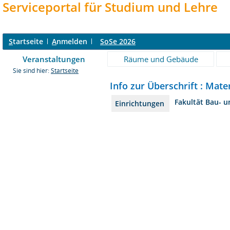
Serviceportal für Studium und Lehre
S
tartseite
A
nmelden
SoSe 2026
Veranstaltungen
Räume und Gebäude
Sie sind hier:
Startseite
Info zur Überschrift : Mate
Fakultät Bau- 
Einrichtungen