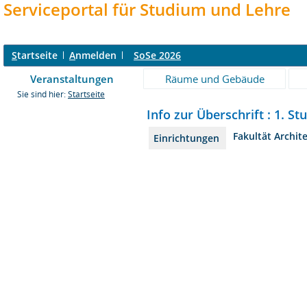
Serviceportal für Studium und Lehre
S
tartseite
A
nmelden
SoSe 2026
Veranstaltungen
Räume und Gebäude
Sie sind hier:
Startseite
Info zur Überschrift : 1. St
Fakultät Archit
Einrichtungen