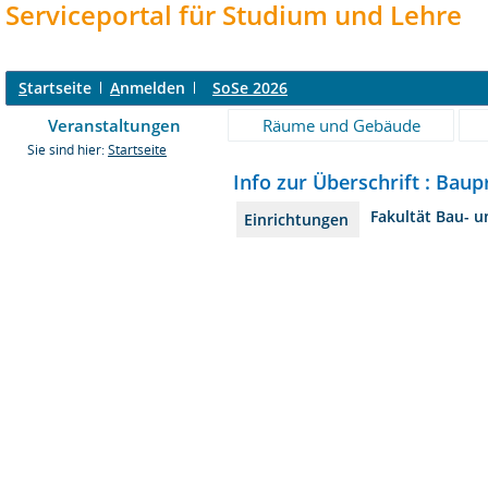
Serviceportal für Studium und Lehre
S
tartseite
A
nmelden
SoSe 2026
Veranstaltungen
Räume und Gebäude
Sie sind hier:
Startseite
Info zur Überschrift : Bau
Fakultät Bau- 
Einrichtungen