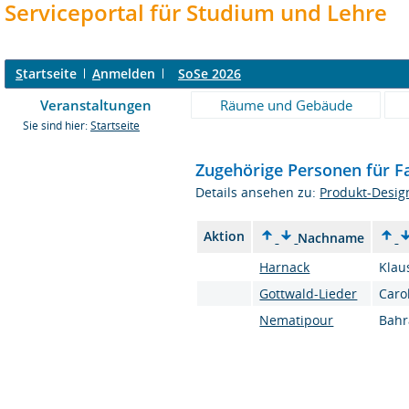
Serviceportal für Studium und Lehre
S
tartseite
A
nmelden
SoSe 2026
Veranstaltungen
Räume und Gebäude
Sie sind hier:
Startseite
Zugehörige Personen für F
Details ansehen zu:
Produkt-Desig
Aktion
Nachname
Harnack
Klau
Gottwald-Lieder
Caro
Nematipour
Bah