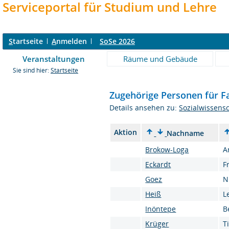
Serviceportal für Studium und Lehre
S
tartseite
A
nmelden
SoSe 2026
Veranstaltungen
Räume und Gebäude
Sie sind hier:
Startseite
Zugehörige Personen für F
Details ansehen zu:
Sozialwissens
Aktion
Nachname
Brokow-Loga
A
Eckardt
F
Goez
N
Heiß
L
Inöntepe
B
Krüger
T