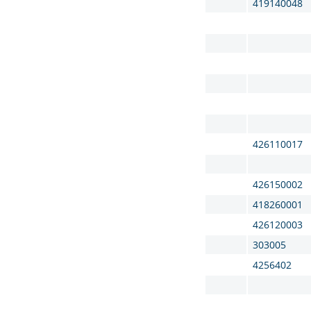
419140048
426110017
426150002
418260001
426120003
303005
4256402