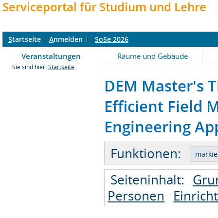
Serviceportal für Studium und Lehre
S
tartseite
A
nmelden
SoSe 2026
Veranstaltungen
Räume und Gebäude
Sie sind hier:
Startseite
DEM Master's T
Efficient Field
Engineering App
Funktionen:
Seiteninhalt:
Gru
Personen
Einrich