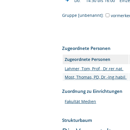
Do.
14:30 bis 16:00
Einze
Gruppe [unbenannt]:
vormerke
Zugeordnete Personen
Zugeordnete Personen
Lahmer, Tom, Prof., Dr.rer.nat.
Most, Thomas, PD, Dr.-Ing.habil.
Zuordnung zu Einrichtungen
Fakultät Medien
Strukturbaum