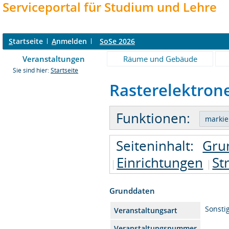
Serviceportal für Studium und Lehre
S
tartseite
A
nmelden
SoSe 2026
Veranstaltungen
Räume und Gebäude
Sie sind hier:
Startseite
Rasterelektron
Funktionen:
Seiteninhalt:
Gru
Einrichtungen
St
Grunddaten
Sonsti
Veranstaltungsart
Veranstaltungsnummer