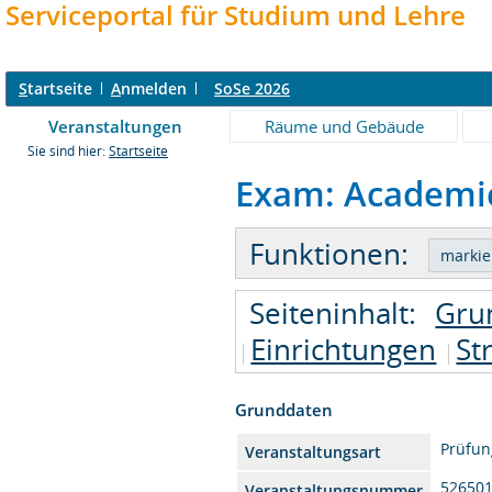
Serviceportal für Studium und Lehre
S
tartseite
A
nmelden
SoSe 2026
Veranstaltungen
Räume und Gebäude
Sie sind hier:
Startseite
Exam: Academic 
Funktionen:
Seiteninhalt:
Gru
Einrichtungen
St
Grunddaten
Prüfun
Veranstaltungsart
52650
Veranstaltungsnummer