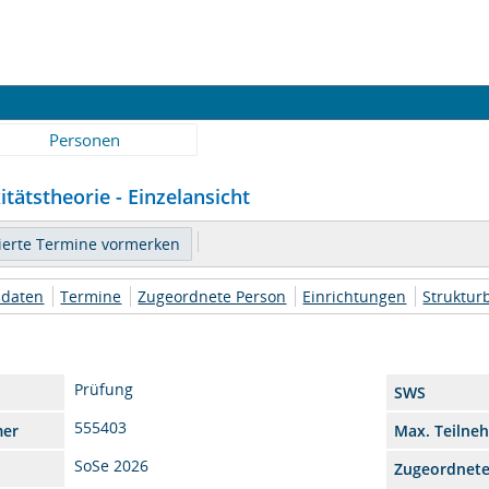
Personen
tätstheorie - Einzelansicht
daten
Termine
Zugeordnete Person
Einrichtungen
Struktu
Prüfung
SWS
555403
mer
Max. Teilne
SoSe 2026
Zugeordnet