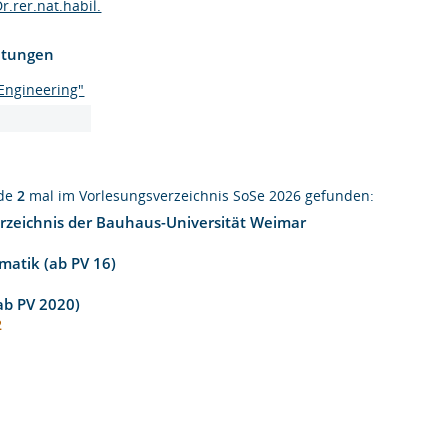
r.rer.nat.habil.
htungen
Engineering"
rde
2
mal im Vorlesungsverzeichnis SoSe 2026 gefunden:
rzeichnis der Bauhaus-Universität Weimar
matik (ab PV 16)
1
(ab PV 2020)
2