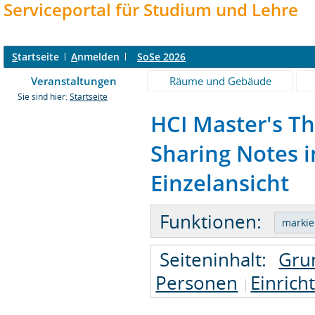
Serviceportal für Studium und Lehre
S
tartseite
A
nmelden
SoSe 2026
Veranstaltungen
Räume und Gebäude
Sie sind hier:
Startseite
HCI Master's Th
Sharing Notes in
Einzelansicht
Funktionen:
Seiteninhalt:
Gru
Personen
Einrich