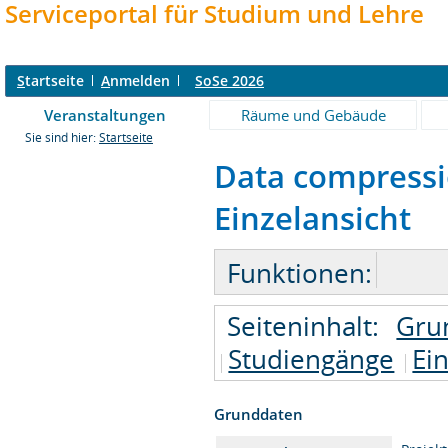
Serviceportal für Studium und Lehre
S
tartseite
A
nmelden
SoSe 2026
Veranstaltungen
Räume und Gebäude
Sie sind hier:
Startseite
Data compressio
Einzelansicht
Funktionen:
Seiteninhalt:
Gru
Studiengänge
Ei
Grunddaten