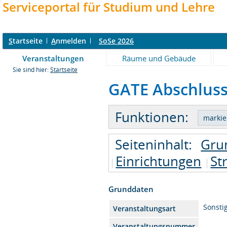
Serviceportal für Studium und Lehre
S
tartseite
A
nmelden
SoSe 2026
Veranstaltungen
Räume und Gebäude
Sie sind hier:
Startseite
GATE Abschlussv
Funktionen:
Seiteninhalt:
Gru
Einrichtungen
St
Grunddaten
Sonsti
Veranstaltungsart
Veranstaltungsnummer