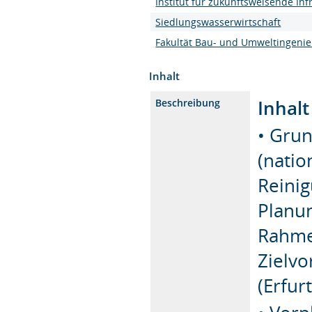
Institut für zukunftsweisende Inf
Siedlungswasserwirtschaft
Fakultät Bau- und Umweltingeni
Inhalt
Inhal
Beschreibung
• Gru
(natio
Reini
Planun
Rahme
Zielvo
(Erfur