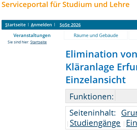
Serviceportal für Studium und Lehre
S
tartseite
A
nmelden
SoSe 2026
Veranstaltungen
Räume und Gebäude
Sie sind hier:
Startseite
Elimination vo
Kläranlage Erf
Einzelansicht
Funktionen:
Seiteninhalt:
Gru
Studiengänge
Ei