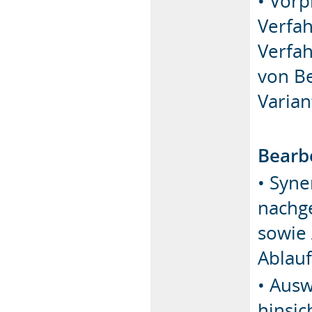
• Vorp
Verfah
Verfah
von B
Varian
Bearb
• Syne
nachg
sowie
Ablauf
• Ausw
hinsic