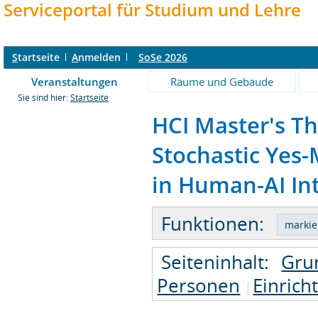
Serviceportal für Studium und Lehre
S
tartseite
A
nmelden
SoSe 2026
Veranstaltungen
Räume und Gebäude
Sie sind hier:
Startseite
HCI Master's Th
Stochastic Yes-
in Human-AI Int
Funktionen:
Seiteninhalt:
Gru
Personen
Einrich