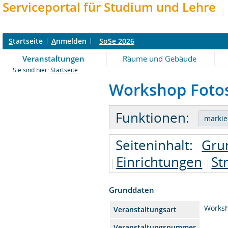
Serviceportal für Studium und Lehre
S
tartseite
A
nmelden
SoSe 2026
Veranstaltungen
Räume und Gebäude
Sie sind hier:
Startseite
Workshop Fotost
Funktionen:
Seiteninhalt:
Gru
Einrichtungen
St
Grunddaten
Works
Veranstaltungsart
Veranstaltungsnummer