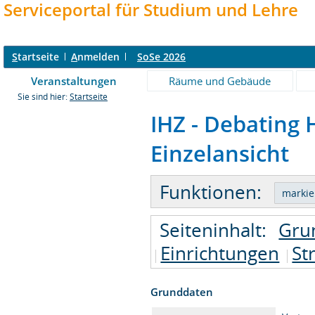
Serviceportal für Studium und Lehre
S
tartseite
A
nmelden
SoSe 2026
Veranstaltungen
Räume und Gebäude
Sie sind hier:
Startseite
IHZ - Debating 
Einzelansicht
Funktionen:
Seiteninhalt:
Gru
Einrichtungen
St
Grunddaten