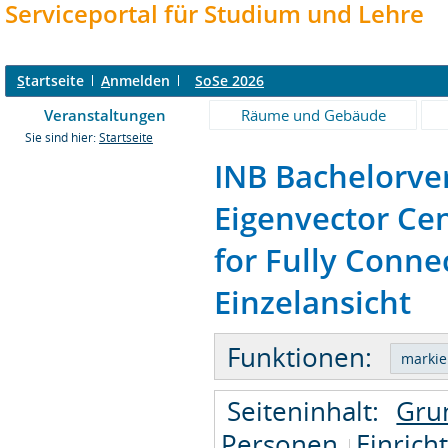
Serviceportal für Studium und Lehre
S
tartseite
A
nmelden
SoSe 2026
Veranstaltungen
Räume und Gebäude
Sie sind hier:
Startseite
INB Bachelorver
Eigenvector Cen
for Fully Conne
Einzelansicht
Funktionen:
Seiteninhalt:
Gru
Personen
Einrich