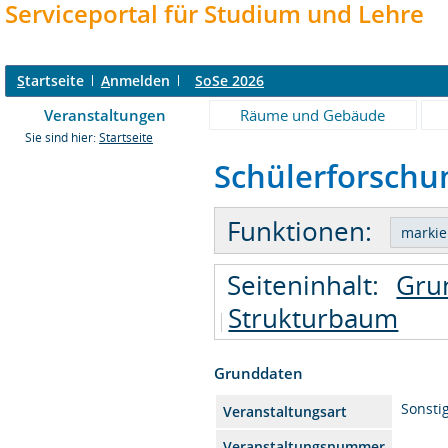
Serviceportal für Studium und Lehre
S
tartseite
A
nmelden
SoSe 2026
Veranstaltungen
Räume und Gebäude
Sie sind hier:
Startseite
Schülerforschu
Funktionen:
Seiteninhalt:
Gru
Strukturbaum
Grunddaten
Sonsti
Veranstaltungsart
Veranstaltungsnummer