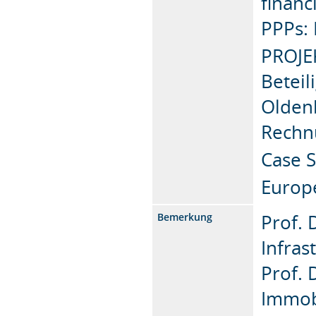
financ
PPPs: 
PROJE
Beteil
Oldenb
Rechn
Case S
Europ
Prof. 
Bemerkung
Infras
Prof. 
Immob