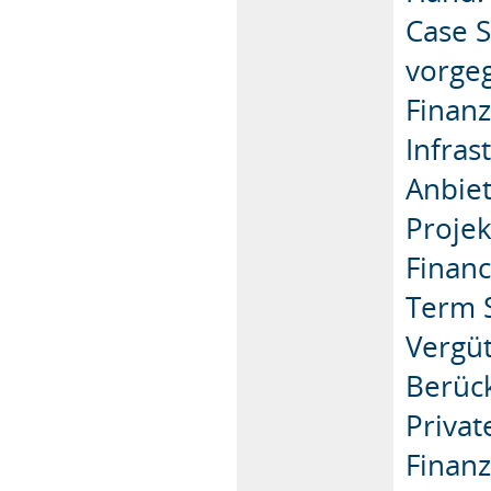
Case S
vorge
Finanz
Infras
Anbiet
Projek
Financ
Term S
Vergü
Berüc
Privat
Finanz