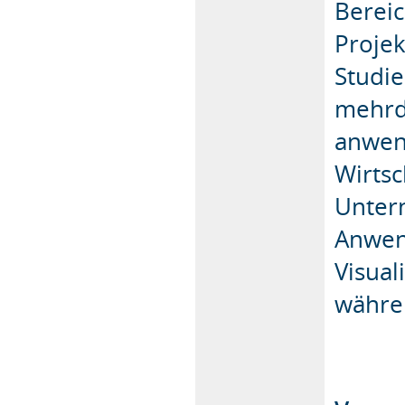
Berei
Projek
Studie
mehrdi
anwen
Wirtsc
Unter
Anwend
Visual
währen