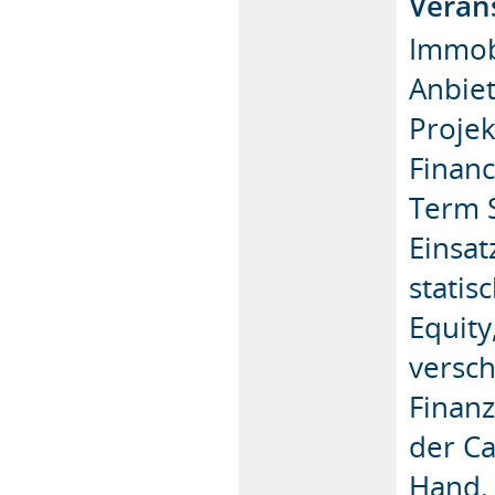
Verans
Immobi
Anbiet
Projek
Financ
Term S
Einsat
statis
Equity
versc
Finanz
der Ca
Hand.