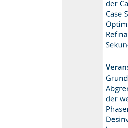
der Ca
Case S
Optimi
Refina
Sekun
Verans
Grunds
Abgre
der w
Phasen
Desin