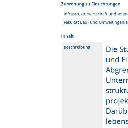
Zuordnung zu Einrichtungen
Infrastrukturwirtschaft und -ma
Fakultät Bau- und Umweltingeni
Inhalt
Die St
Beschreibung
und Fi
Abgren
Unter
strukt
projek
Darübe
lebens