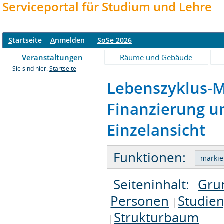
Serviceportal für Studium und Lehre
S
tartseite
A
nmelden
SoSe 2026
Veranstaltungen
Räume und Gebäude
Sie sind hier:
Startseite
Lebenszyklus-M
Finanzierung un
Einzelansicht
Funktionen:
Seiteninhalt:
Gru
Personen
Studie
Strukturbaum