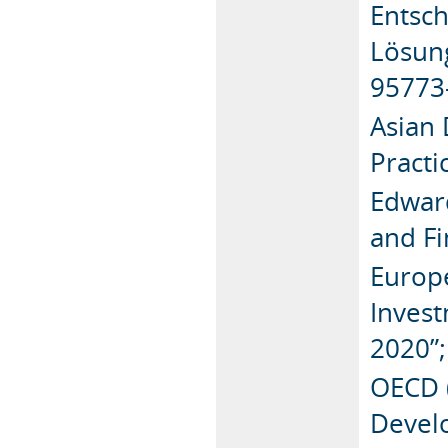
Entsch
Lösung
95773
Asian 
Practi
Edward
and Fi
Europe
Invest
2020”;
OECD (
Devel