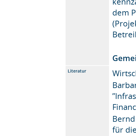
kennz
dem Pe
(Proje
Betrei
Gemei
Wirtsc
Literatur
Barbar
”Infra
Financ
Bernd 
für d