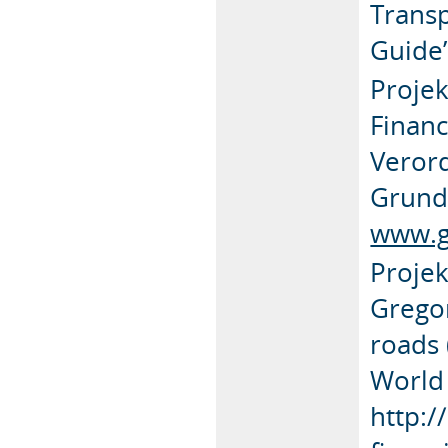
Transp
Guide”
Projek
Financ
Verord
Grund
www.g
Projek
Gregor
roads 
World
http: