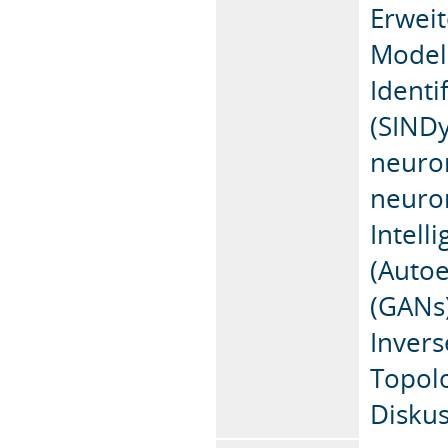
Erweit
Model
Identi
(SINDy
neuron
neuron
Intell
(Autoe
(GANs)
Invers
Topol
Diskus