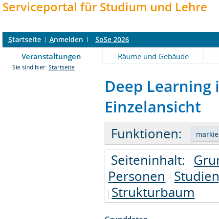
Serviceportal für Studium und Lehre
S
tartseite
A
nmelden
SoSe 2026
Veranstaltungen
Räume und Gebäude
Sie sind hier:
Startseite
Deep Learning 
Einzelansicht
Funktionen:
Seiteninhalt:
Gru
Personen
Studie
Strukturbaum
Grunddaten