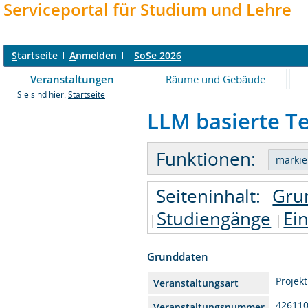
Serviceportal für Studium und Lehre
S
tartseite
A
nmelden
SoSe 2026
Veranstaltungen
Räume und Gebäude
Sie sind hier:
Startseite
LLM basierte Te
Funktionen:
Seiteninhalt:
Gru
Studiengänge
Ei
Grunddaten
Projekt
Veranstaltungsart
42611
Veranstaltungsnummer